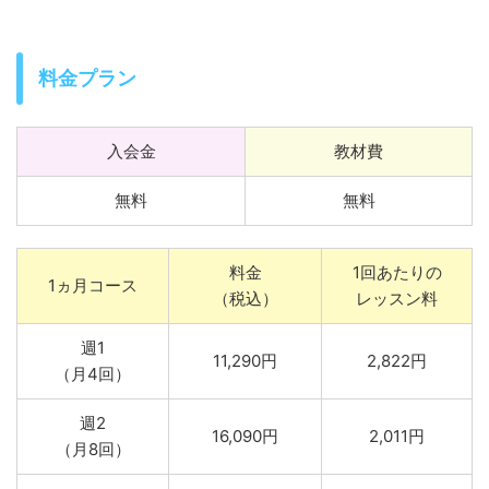
料金プラン
入会金
教材費
無料
無料
料金
1回あたりの
1ヵ月コース
（税込）
レッスン料
週1
11,290円
2,822円
（月4回）
週2
16,090円
2,011円
（月8回）