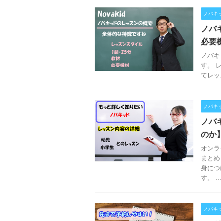
ノバキ
ノバ
必要
ノバキ
す。 
てレッ
ノバキ
ノバ
のか
オンラ
まとめ
身につ
す。 ..
ノバキ