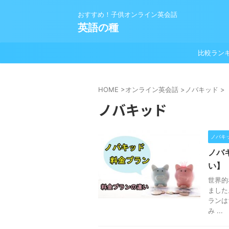
おすすめ！子供オンライン英会話
英語の種
比較ラン
HOME
>
オンライン英会話
>
ノバキッド
>
ノバキッド
ノバキ
ノバ
い】
世界的
ました
ランは
み ...