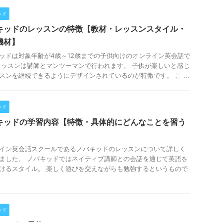
ッド
キッドのレッスンの特徴【教材・レッスンスタイル・
機材】
ッドは対象年齢が4歳～12歳までの子供向けのオンライン英会話で
レッスンは講師とマンツーマンで行われます。 子供が楽しいと感じ
スンを継続できるようにデザインされているのが特徴です。 こ ...
ッド
キッドの学習内容【特徴・具体的にどんなことを習う
】
イン英会話スクールであるノバキッドのレッスンについて詳しく
ました。 ノバキッドではネイティブ講師との会話を通じて英語を
けるスタイル。 楽しく遊びを交えながらも勉強するというもので
.
ッド