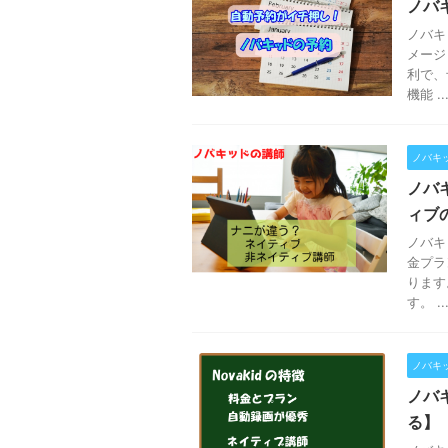
ノバ
ノバキ
メージ
利で、
機能 ..
ノバキ
ノバ
ィブ
ノバキ
金プラ
ります
す。 ..
ノバキ
ノバ
る】