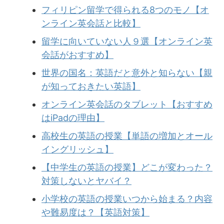
フィリピン留学で得られる8つのモノ【オ
ンライン英会話と比較】
留学に向いていない人９選【オンライン英
会話がおすすめ】
世界の国名：英語だと意外と知らない【親
が知っておきたい英語】
オンライン英会話のタブレット【おすすめ
はiPadの理由】
高校生の英語の授業【単語の増加とオール
イングリッシュ】
【中学生の英語の授業】どこが変わった？
対策しないとヤバイ？
小学校の英語の授業いつから始まる？内容
や難易度は？【英語対策】