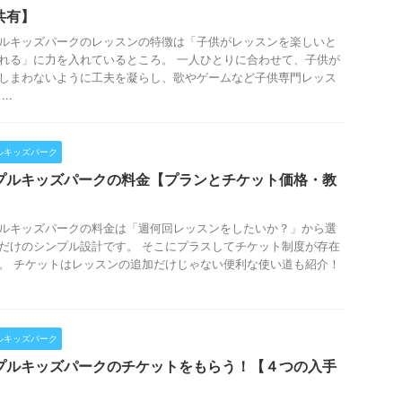
共有】
ルキッズパークのレッスンの特徴は「子供がレッスンを楽しいと
れる」に力を入れているところ。 一人ひとりに合わせて、子供が
しまわないように工夫を凝らし、歌やゲームなど子供専門レッス
..
ルキッズパーク
プルキッズパークの料金【プランとチケット価格・教
】
ルキッズパークの料金は「週何回レッスンをしたいか？」から選
だけのシンプル設計です。 そこにプラスしてチケット制度が存在
。 チケットはレッスンの追加だけじゃない便利な使い道も紹介！
ルキッズパーク
プルキッズパークのチケットをもらう！【４つの入手
】