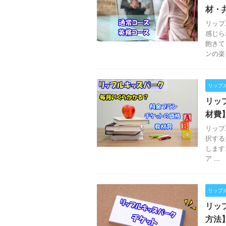
材・
リップ
感じら
飽きて
ンの楽 .
リップ
リッ
材費
リップ
択する
します
ア ...
リップ
リッ
方法