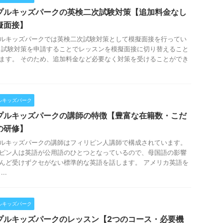
プルキッズパークの英検二次試験対策【追加料金なし
擬面接】
ルキッズパークでは英検二次試験対策として模擬面接を行ってい
 試験対策を申請することでレッスンを模擬面接に切り替えること
ます。 そのため、追加料金など必要なく対策を受けることができ
.
ルキッズパーク
プルキッズパークの講師の特徴【豊富な在籍数・こだ
の研修】
ルキッズパークの講師はフィリピン人講師で構成されています。
ピン人は英語が公用語のひとつとなっているので、母国語の影響
んど受けずクセがない標準的な英語を話します。 アメリカ英語を
..
ルキッズパーク
プルキッズパークのレッスン【2つのコース・必要機