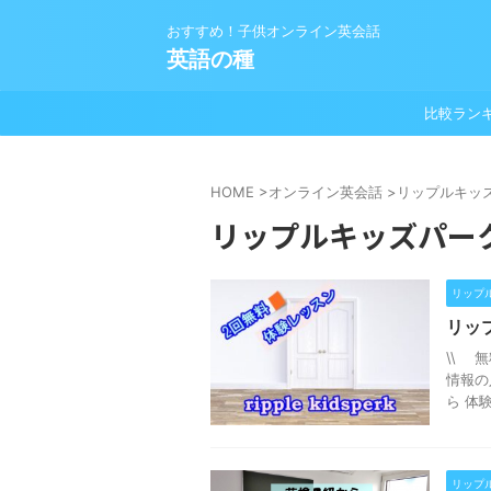
おすすめ！子供オンライン英会話
英語の種
比較ラン
HOME
>
オンライン英会話
>
リップルキッ
リップルキッズパー
リップ
リッ
\\ 
情報の
ら 体
リップ