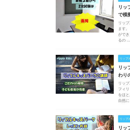
リッ
で模
リップ
ます。
ができ
るの ..
リップ
リッ
わり
リップ
フィリ
をほと
自然に .
リップ
リッ