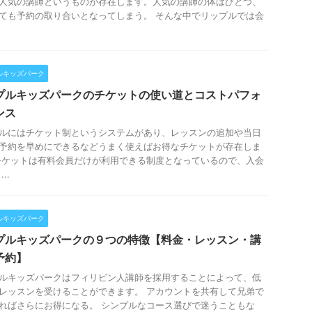
人気の講師というものが存在します。人気の講師の体はひとつ、
ても予約の取り合いとなってしまう。 そんな中でリップルでは会
.
ルキッズパーク
プルキッズパークのチケットの使い道とコストパフォ
ンス
ルにはチケット制というシステムがあり、レッスンの追加や当日
予約を早めにできるなどうまく使えばお得なチケットが存在しま
チケットは有料会員だけが利用できる制度となっているので、入会
..
ルキッズパーク
プルキッズパークの９つの特徴【料金・レッスン・講
予約】
ルキッズパークはフィリピン人講師を採用することによって、低
レッスンを受けることができます。 アカウントを共有して兄弟で
ればさらにお得になる。 シンプルなコース選びで迷うこともな