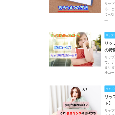
リップ
ること
そんな
上 ...
リップ
リッ
の特
リップ
で、子
まりま
検コー .
リップ
リッ
ト】
リップ