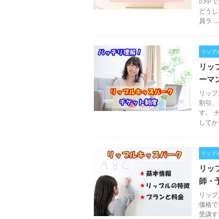
の中で
どうし
員ラ ..
リップ
リッ
ーマ
リップ
割引、
す。 
してか .
リップ
リッ
師・
リップ
価格で
受講す