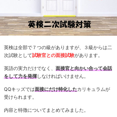
英検は全部で７つの級がありますが、３級からは二
次試験として
試験官との面接試験
があります。
英語の実力だけでなく、
面接官と向かい合って会話
をして力を発揮
しなければいけません。
QQキッズでは
面接にだけ特化した
カリキュラムが
受けられます。
内容と特徴についてまとめてみました。